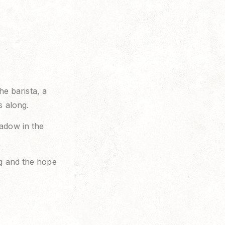
e barista, a
s along.
eadow in the
ng and the hope