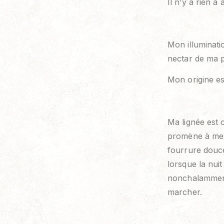
Il n’y a rien à 
Mon illuminati
nectar de ma p
Mon origine est
Ma lignée est 
promène à mes
fourrure douc
lorsque la nuit
nonchalamment 
marcher.