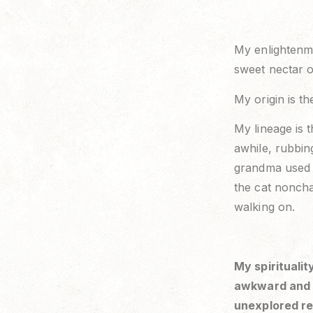
My enlightenm
sweet nectar o
My origin is th
My lineage is 
awhile, rubbin
grandma used t
the cat nonch
walking on.
My spiritualit
awkward and t
unexplored re