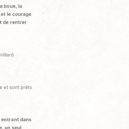
a boue, la
e et le courage
t de rentrer
illiard
e et sont prêts
s entrant dans
e, un seul