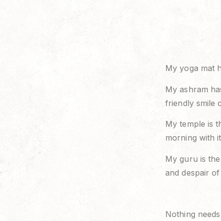
My yoga mat h
My ashram has
friendly smile
My temple is t
morning with its
My guru is the
and despair of 
Nothing needs