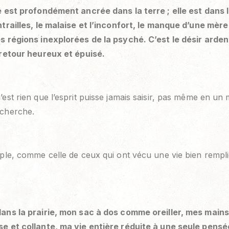
é est profondément ancrée dans la terre ; elle est dans l
ntrailles, le malaise et l’inconfort, le manque d’une mèr
s régions inexplorées de la psyché. C’est le désir arden
 retour heureux et épuisé.
est rien que l’esprit puisse jamais saisir, pas même en un m
echerche.
mple, comme celle de ceux qui ont vécu une vie bien rempli
dans la prairie, mon sac à dos comme oreiller, mes main
e et collante, ma vie entière réduite à une seule pensé