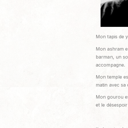
Mon tapis de y
Mon ashram es
barman, un sou
accompagne.
Mon temple est 
matin avec sa 
Mon gourou est
et le désespoi