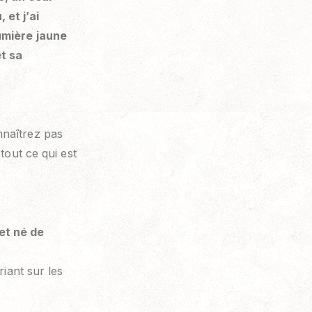
 et j’ai
umière jaune
et sa
nnaîtrez pas
tout ce qui est
 et né de
iant sur les