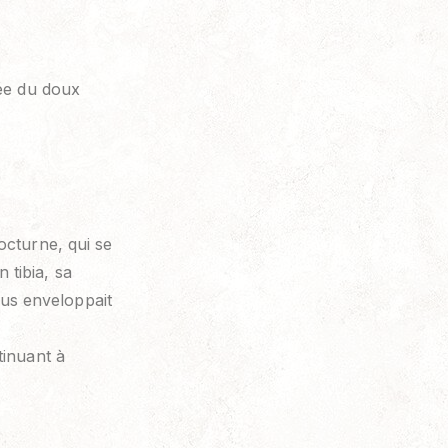
dée du doux
octurne, qui se
tibia, sa
us enveloppait
tinuant à