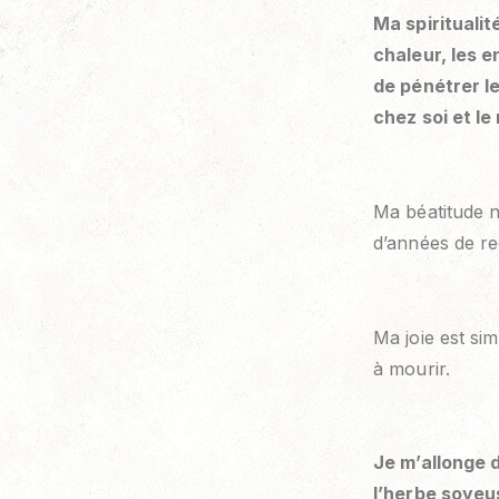
Ma spiritualit
chaleur, les e
de pénétrer le
chez soi et le
Ma béatitude n’
d’années de r
Ma joie est si
à mourir.
Je m’allonge 
l’herbe soyeus