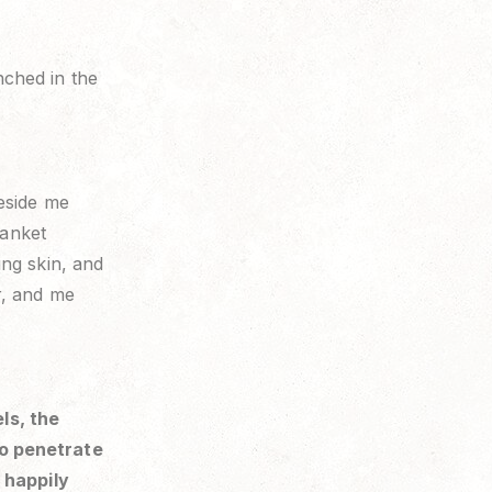
ched in the
eside me
lanket
ng skin, and
r, and me
els, the
to penetrate
 happily