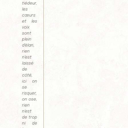
tiédeur,
les
cœurs
et les
voix
sont
plein
d'élan,
rien
n'est
laissé
de
côté,
ici on
se
risquer,
on ose,
rien
n'est
de trop
ni de