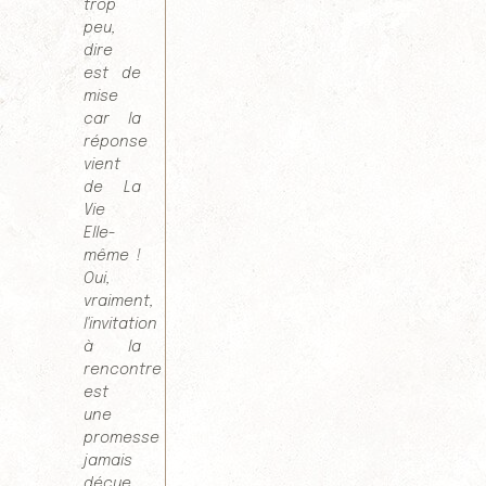
trop
peu,
dire
est de
mise
car la
réponse
vient
de La
Vie
Elle-
même !
Oui,
vraiment,
l'invitation
à la
rencontre
est
une
promesse
jamais
déçue.