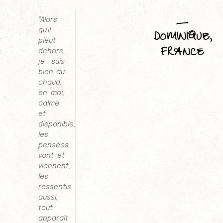
_
"Alors
qu'il
DOMINIQUE,
pleut
FRANCE
dehors,
je suis
bien au
chaud,
en moi,
calme
et
disponible,
les
pensées
vont et
viennent,
les
ressentis
aussi,
tout
apparaît