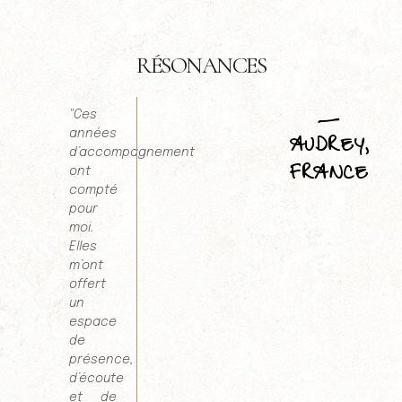
RÉSONANCES
_
"Ces
années
AUDREY,
d’accompagnement
FRANCE
ont
compté
pour
moi.
Elles
m’ont
offert
un
espace
de
présence,
d’écoute
et de