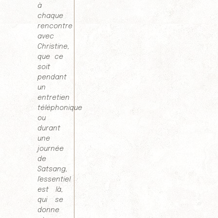
à
chaque
rencontre
avec
Christine,
que ce
soit
pendant
un
entretien
téléphonique
ou
durant
une
journée
de
Satsang,
l'essentiel
est là,
qui se
donne