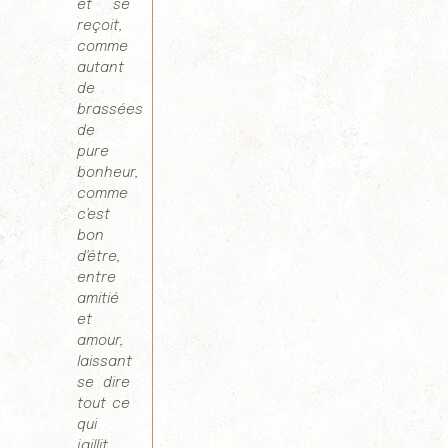
et se
reçoit,
comme
autant
de
brassées
de
pure
bonheur,
comme
c'est
bon
d'être,
entre
amitié
et
amour,
laissant
se dire
tout ce
qui
jaillit,