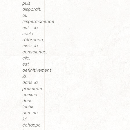
puis
disparaît,
où
l'impermanence
est la
seule
référence,
mais la
conscience,
elle,
est
définitivement
là,
dans la
présence
comme
dans
l'oubli,
rien ne
lui
échappe.