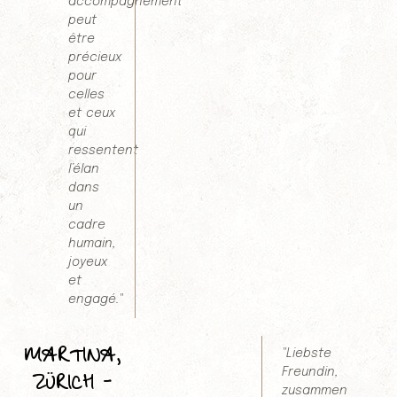
accompagnement
peut
être
précieux
pour
celles
et ceux
qui
ressentent
l’élan
dans
un
cadre
humain,
joyeux
et
engagé."
MARTINA,
"Liebste
Freundin,
ZÜRICH -
zusammen