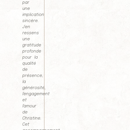
par
une
implication
sincère.
J’en
ressens
une
gratitude
profonde
pour la
qualité
de
présence,
la
générosité,
l'engagement
et
l'amour
de
Christine.
Cet