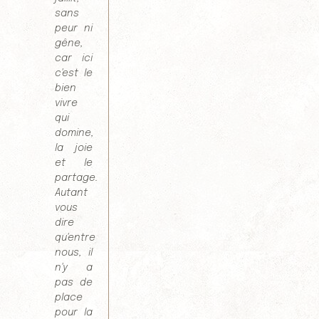
sans
peur ni
gêne,
car ici
c'est le
bien
vivre
qui
domine,
la joie
et le
partage.
Autant
vous
dire
qu'entre
nous, il
n'y a
pas de
place
pour la