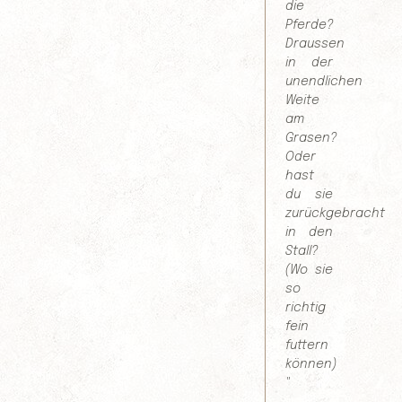
die
Pferde?
Draussen
in der
unendlichen
Weite
am
Grasen?
Oder
hast
du sie
zurückgebracht
in den
Stall?
(Wo sie
so
richtig
fein
futtern
können)
"