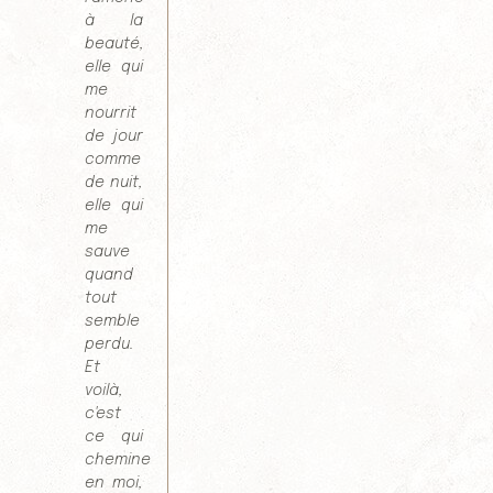
à la
beauté,
elle qui
me
nourrit
de jour
comme
de nuit,
elle qui
me
sauve
quand
tout
semble
perdu.
Et
voilà,
c'est
ce qui
chemine
en moi,