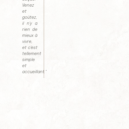
Venez
et
goûtez,
il n'y a
rien de
mieux à
vivre,
et c'est
tellement
simple
et
accueillant."