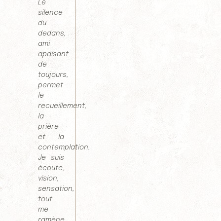
Le
silence
du
dedans,
ami
apaisant
de
toujours,
permet
le
recueillement,
la
prière
et la
contemplation.
Je suis
écoute,
vision,
sensation,
tout
me
ramène