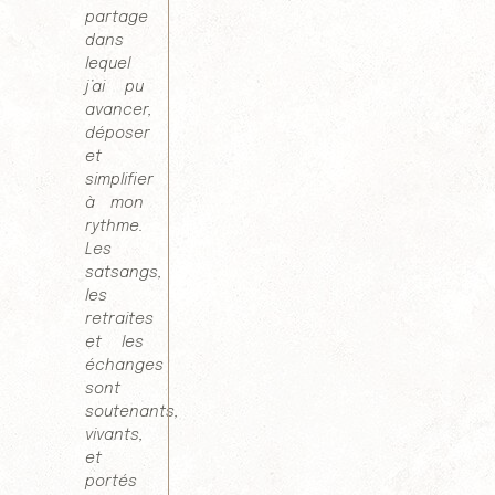
partage
dans
lequel
j’ai pu
avancer,
déposer
et
simplifier
à mon
rythme.
Les
satsangs,
les
retraites
et les
échanges
sont
soutenants,
vivants,
et
portés